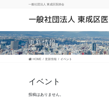
コ
ナ
一般社団法人 東成区医師会
ン
ビ
テ
ゲ
一般社団法人 東成区
ン
ー
ツ
シ
に
ョ
移
ン
更新情報
動
に
移
動
HOME
更新情報
イベント
イベント
投稿はありません。