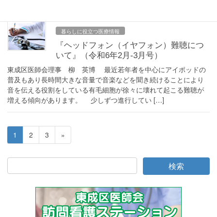
2024年3月18日
暮らしに役立つ医療情報
『ヘッドフォン（イヤフォン）難聴につ
いて』（令和6年2月-3月号）
東成区医師会理事 柳 英博 最近若年者を中心にアイポッドの
普及もあり長時間大きな音量で音楽などを聞き続けることにより
音を伝える役割をしている有毛細胞が徐々に壊れて起こる難聴が
増える傾向があります。 少しずつ進行してい […]
投
ペ
ペ
ペ
1
2
3
»
稿
ー
ー
ー
ジ
ジ
ジ
ナ
ビ
ゲ
ー